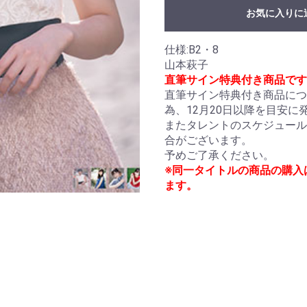
お気に入りに
お買い物を続ける
カートへ進む
仕様:B2・8
山本萩子
直筆サイン特典付き商品です
直筆サイン特典付き商品につ
為、12月20日以降を目安
またタレントのスケジュール
合がございます。
予めご了承ください。
※同一タイトルの商品の購入
ます。